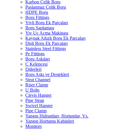
Karbon Çelik Boru
Paslanmaz Çelik Boru
HDPE Boru
Boru Fittings
Yivli Boru Ek Parçaları
Boru Saplaması
Yiv Uç Açma Makinası
Kaynak Ağızlı Boru Ek Parçaları
Dişli Boru Ek Parçaları
Stainless Steel Fittings
Pe Fittings
Boru Askıları
C Kelepçesi
Diğerleri
Boru Askı ve Destekleri
Strut Channel
Riser Clamp
U Bolts
Clevis Hanger
Pipe Strap
Swivel Hanger
Pipe Clamp
Yangın Hidrantları, Hortumlar, Vs.
Yangın Hortumu Kabinleri
Monitors