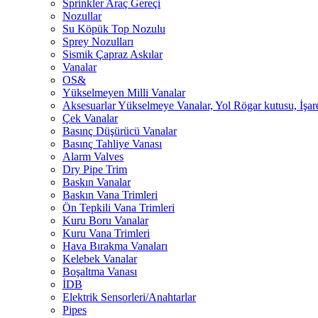
Sprinkler Araç Gereçi
Nozullar
Su Köpük Top Nozulu
Sprey Nozulları
Sismik Çapraz Askılar
Vanalar
OS&
Yükselmeyen Milli Vanalar
Aksesuarlar Yükselmeye Vanalar, Yol Rögar kutusu, İşare
Çek Vanalar
Basınç Düşürücü Vanalar
Basınç Tahliye Vanası
Alarm Valves
Dry Pipe Trim
Baskın Vanalar
Baskın Vana Trimleri
Ön Tepkili Vana Trimleri
Kuru Boru Vanalar
Kuru Vana Trimleri
Hava Bırakma Vanaları
Kelebek Vanalar
Boşaltma Vanası
İDB
Elektrik Sensorleri/Anahtarlar
Pipes