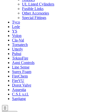
UL Listed Cylinders
Fusible Links
Other Accesories
Special Fittings
Tyco
Lede
YS
Volon
Cla-Val
Tornatech
Utterly
Puhui
TeknoFire
Agni Controls
Line Sense
Surex Foam
FireChem
FireVU
Dorot Valve
Aquestia
C.S.I. s.r.l.
Sanjiang
