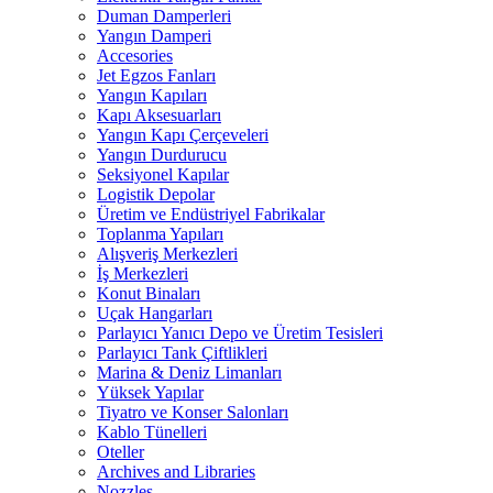
Duman Damperleri
Yangın Damperi
Accesories
Jet Egzos Fanları
Yangın Kapıları
Kapı Aksesuarları
Yangın Kapı Çerçeveleri
Yangın Durdurucu
Seksiyonel Kapılar
Logistik Depolar
Üretim ve Endüstriyel Fabrikalar
Toplanma Yapıları
Alışveriş Merkezleri
İş Merkezleri
Konut Binaları
Uçak Hangarları
Parlayıcı Yanıcı Depo ve Üretim Tesisleri
Parlayıcı Tank Çiftlikleri
Marina & Deniz Limanları
Yüksek Yapılar
Tiyatro ve Konser Salonları
Kablo Tünelleri
Oteller
Archives and Libraries
Nozzles