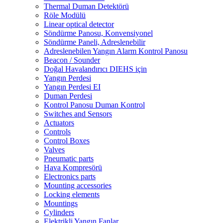
Thermal Duman Detektörü
Röle Modülü
Linear optical detector
Söndürme Panosu, Konvensiyonel
Söndürme Paneli, Adreslenebilir
Adreslenebilen Yangın Alarm Kontrol Panosu
Beacon / Sounder
Doğal Havalandırıcı DIEHS için
Yangın Perdesi
Yangın Perdesi EI
Duman Perdesi
Kontrol Panosu Duman Kontrol
Switches and Sensors
Actuators
Controls
Control Boxes
Valves
Pneumatic parts
Hava Kompresörü
Electronics parts
Mounting accessories
Locking elements
Mountings
Cylinders
Elektrikli Yangın Fanlar