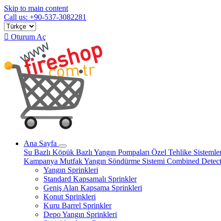
Skip to main content
Call us: +90-537-3082281

Oturum Aç
Ana Sayfa
Su Bazlı
Köpük Bazlı
Yangın Pompaları
Özel Tehlike Sistemle
Kampanya
Mutfak Yangın Söndürme Sistemi
Combined Detec
Yangın Sprinkleri
Standard Kapsamalı Sprinkler
Geniş Alan Kapsama Sprinkleri
Konut Sprinkleri
Kuru Barrel Sprinkler
Depo Yangın Sprinkleri