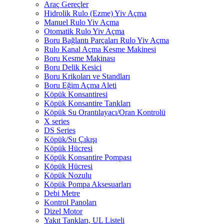
Araç Gereçler
Hidrolik Rulo (Ezme) Yiv Açma
Manuel Rulo Yiv Açma
Otomatik Rulo Yiv Açma
Boru Bağlantı Parçaları Rulo Yiv Açma
Rulo Kanal Açma Kesme Makinesi
Boru Kesme Makinası
Boru Delik Kesici
Boru Krikoları ve Standları
Boru Eğim Açma Aleti
Köpük Konsantiresi
Köpük Konsantire Tankları
Köpük Su Orantılayacı/Oran Kontrolü
X series
DS Series
Köpük/Su Çıkışı
Köpük Hücresi
Köpük Konsantire Pompası
Köpük Hücresi
Köpük Nozulu
Köpük Pompa Aksesuarları
Debi Metre
Kontrol Panoları
Dizel Motor
Yakıt Tankları, UL Listeli