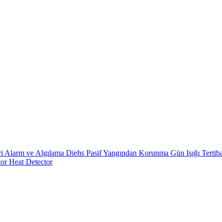
ri
Alarm ve Algılama
Diehs
Pasif Yangından Korunma
Gün Işığı
Tertib
tor
Heat Detector