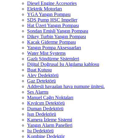
Diesel Engine Accesories
Elektrik Motorları
YGA Yangın Pompası
SDS Pump HSC Impeller
Hat Üzeri Yangın Pompası
Sondan Emişli Yangın Pompası
Dikey Turbin Yangın Pompası
Kaçak Giderme Pompası
Yangın Pompa Aksesuarları
Water Mist Systems
Gazlı Söndürme Sistemleri
Dijital Doğrusal Isı Algılama kablosu
Buat Kutusu
Alev Dedektörü
Gaz Detektörü
Addresli havaalan hava numune ünitesi.
Ses Alarmı
Manuel Çağrı Noktaları
Kıvılcım Detektörü
Duman Dedektörü
Işın Dedektörü
Kamera İzleme Sistemi
Yangın Alarm Panelleri
Isı Dedektörü
Kombine Dedektör